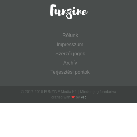
Rólunk
Impresszum
Szerzői jogok
Archív
Terjesztési pontok
© 2017-2018 FUNZINE Média Kft. | Minden jog fenntartva
crafted with
by
PR