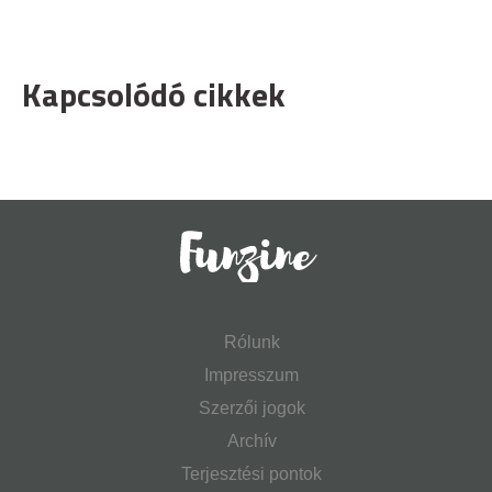
Kapcsolódó cikkek
Rólunk
Impresszum
Szerzői jogok
Archív
Terjesztési pontok