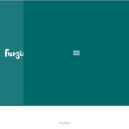
Rádiócsodák