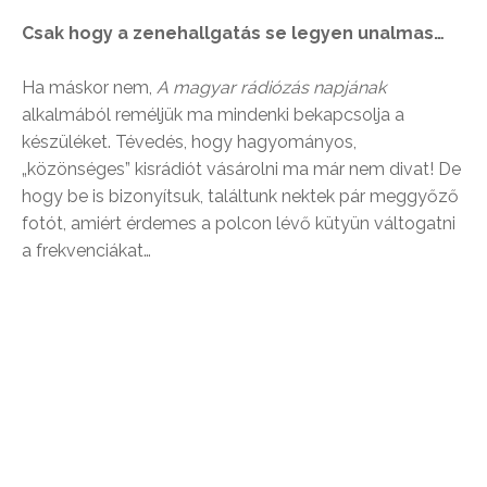
Csak hogy a zenehallgatás se legyen unalmas…
Ha máskor nem,
A magyar rádiózás napjának
alkalmából reméljük ma mindenki bekapcsolja a
készüléket. Tévedés, hogy hagyományos,
„közönséges” kisrádiót vásárolni ma már nem divat! De
hogy be is bizonyítsuk, találtunk nektek pár meggyőző
fotót, amiért érdemes a polcon lévő kütyün váltogatni
a frekvenciákat…