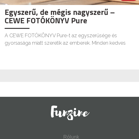
Egyszerű, de mégis nagyszerű –
CEWE FOTÓKÖNYV Pure
A CEWE FOTÓKÖNYV Pure-t az egyszerűsége és
gyorsasága miatt szeretik az emberek. Minden kedves
Rólunk