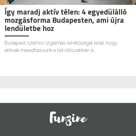
Így maradj aktív télen: 4 egyedülálló
mozgásforma Budapesten, ami újra
lendületbe hoz
Budapest számos izgalmas lehetőséget kínál, hogy
aktívak maradhassunk a téli időszakban is.