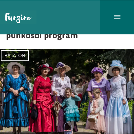
pünkösdi program
BALATON