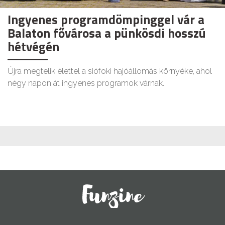
Ingyenes programdömpinggel vár a
Balaton fővárosa a pünkösdi hosszú
hétvégén
Újra megtelik élettel a siófoki hajóállomás környéke, ahol
négy napon át ingyenes programok várnak.