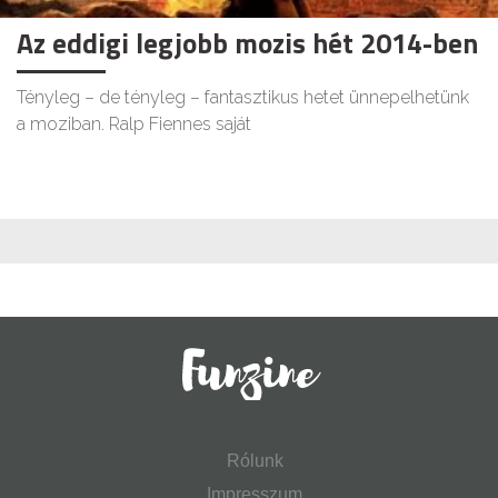
Az eddigi legjobb mozis hét 2014-ben
Tényleg – de tényleg – fantasztikus hetet ünnepelhetünk
a moziban. Ralp Fiennes saját
Rólunk
Impresszum