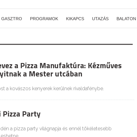
GASZTRO
PROGRAMOK
KIKAPCS
UTAZÁS
BALATON
 evez a Pizza Manufaktúra: Kézműves
yitnak a Mester utcában
st a kovászos kenyerek kerülnek rivaldafénybe.
 Pizza Party
idén a pizza party világnapja és ennél tökéletesebb
 eshetne,