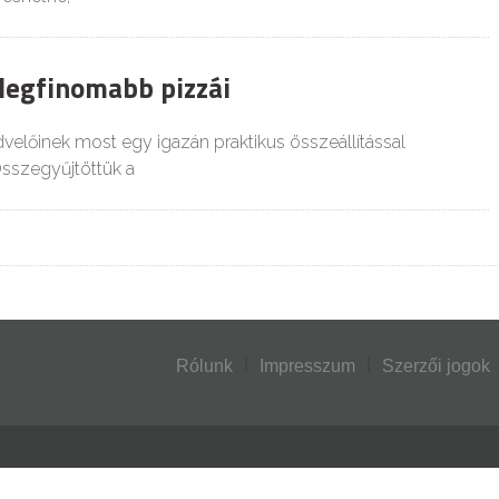
 legfinomabb pizzái
dvelőinek most egy igazán praktikus összeállítással
sszegyűjtöttük a
Rólunk
Impresszum
Szerzői jogok