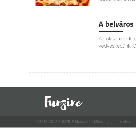
A belváros
Az olasz ízek ke
kedveskedünk! Ö
© 2017-2018 FUNZINE Média Kft. | Minden jog fenntartva