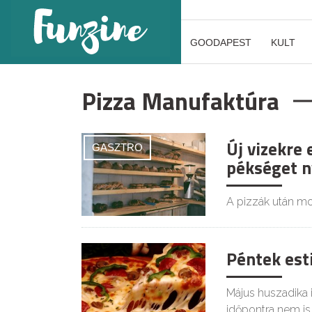
GOODAPEST
KULT
Pizza Manufaktúra
Új vizekre
GASZTRO
pékséget n
A pizzák után mo
Péntek esti
Május huszadika 
időpontra nem is