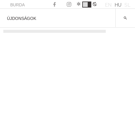
EN
HU
SL
BURDA
ÚJDONSÁGOK