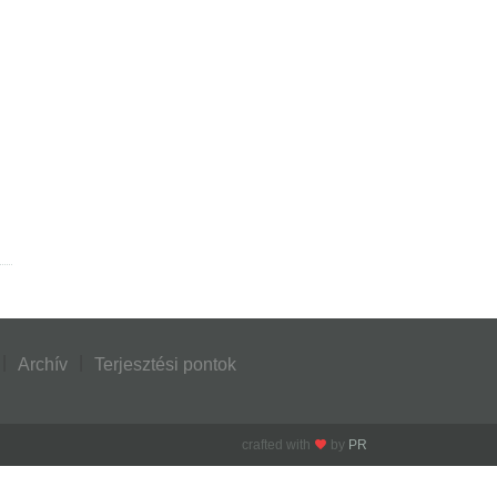
Archív
Terjesztési pontok
crafted with
by
PR