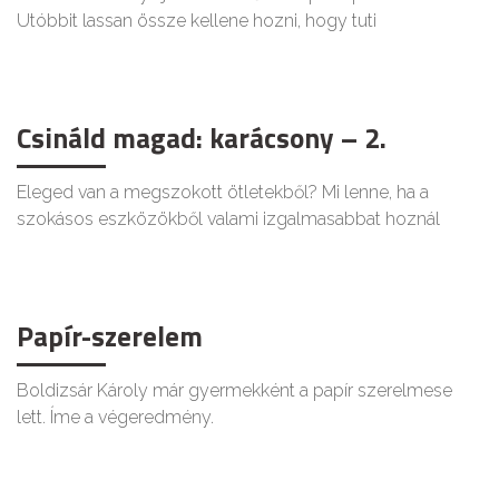
Utóbbit lassan össze kellene hozni, hogy tuti
Csináld magad: karácsony – 2.
Eleged van a megszokott ötletekből? Mi lenne, ha a
szokásos eszközökből valami izgalmasabbat hoznál
Papír-szerelem
Boldizsár Károly már gyermekként a papír szerelmese
lett. Íme a végeredmény.