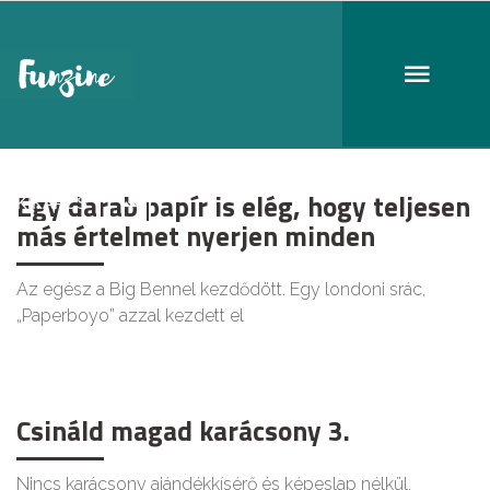
papír
Egy darab papír is elég, hogy teljesen
KIKAPCS
más értelmet nyerjen minden
Az egész a Big Bennel kezdődött. Egy londoni srác,
„Paperboyo” azzal kezdett el
Csináld magad karácsony 3.
Nincs karácsony ajándékkísérő és képeslap nélkül.