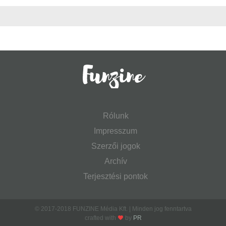
Rólunk
Impresszum
Szerzői jogok
Archív
Terjesztési pontok
© 2017-2018 FUNZINE Média Kft. | Minden jog fenntartva
crafted with
by
PR