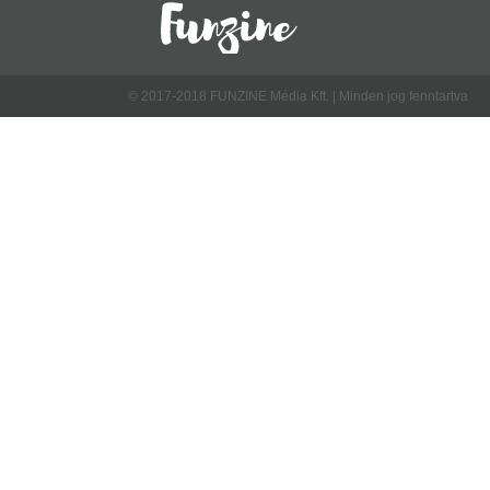
© 2017-2018 FUNZINE Média Kft. | Minden jog fenntartva