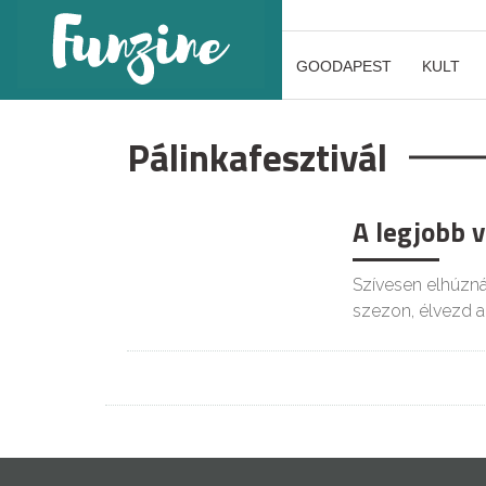
GOODAPEST
KULT
Pálinkafesztivál
A legjobb 
Szívesen elhúzná
szezon, élvezd a 