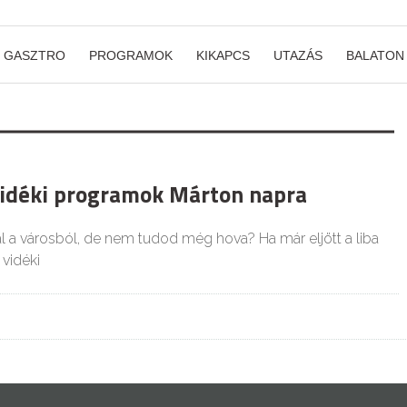
GASZTRO
PROGRAMOK
KIKAPCS
UTAZÁS
BALATON
vidéki programok Márton napra
l a városból, de nem tudod még hova? Ha már eljött a liba
vidéki