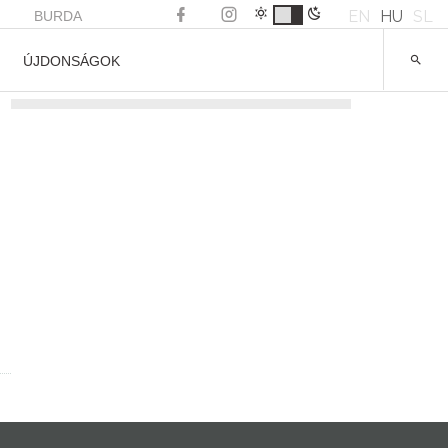
EN
HU
SL
BURDA
ÚJDONSÁGOK