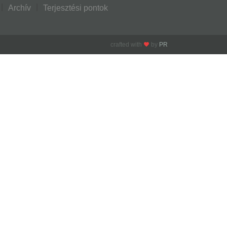
Archív
Terjesztési pontok
crafted with
by
PR