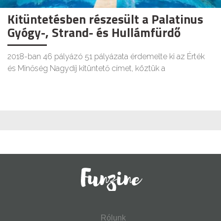
Kitüntetésben részesült a Palatinus
Gyógy-, Strand- és Hullámfürdő
2018-ban 46 pályázó 51 pályázata érdemelte ki az Érték
és Minőség Nagydíj kitüntető címet, köztük a
Rólunk