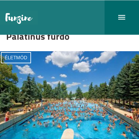
Palatinus fürdő
ÉLETMÓD