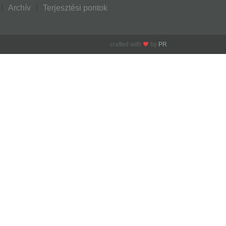
Archív
Terjesztési pontok
crafted with
by
PR