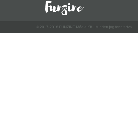
© 2017-2018 FUNZINE Média Kft. | Minden jog fenntartva