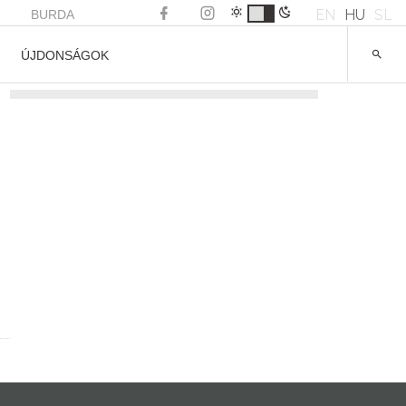
EN
HU
SL
BURDA
ÚJDONSÁGOK