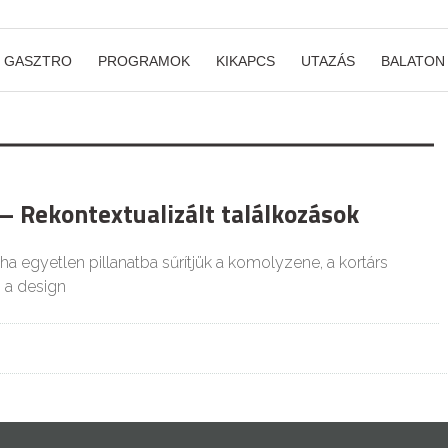
GASZTRO
PROGRAMOK
KIKAPCS
UTAZÁS
BALATON
 Rekontextualizált találkozások
, ha egyetlen pillanatba sűrítjük a komolyzene, a kortárs
 a design