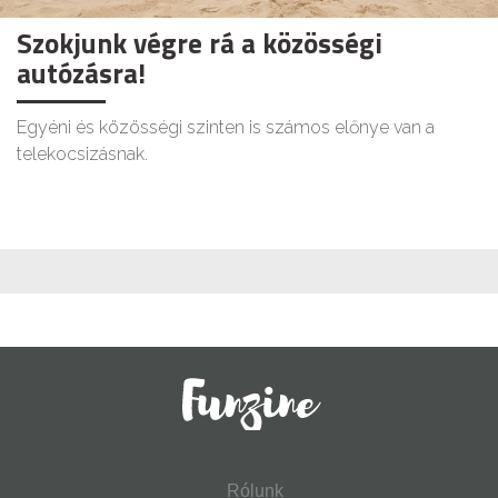
Szokjunk végre rá a közösségi
autózásra!
Egyéni és közösségi szinten is számos előnye van a
telekocsizásnak.
Rólunk