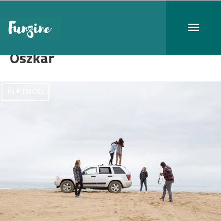
Oszkár
ÉLETMÓD