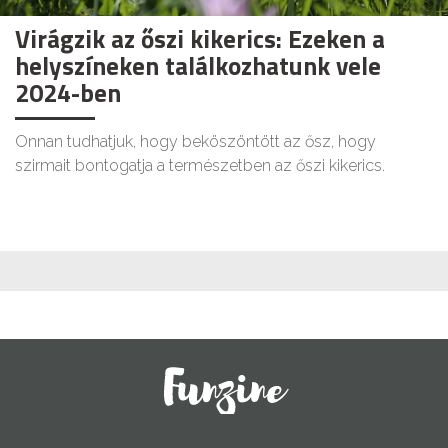
Virágzik az őszi kikerics: Ezeken a
helyszíneken találkozhatunk vele
2024-ben
Onnan tudhatjuk, hogy beköszöntött az ősz, hogy
szirmait bontogatja a természetben az őszi kikerics.