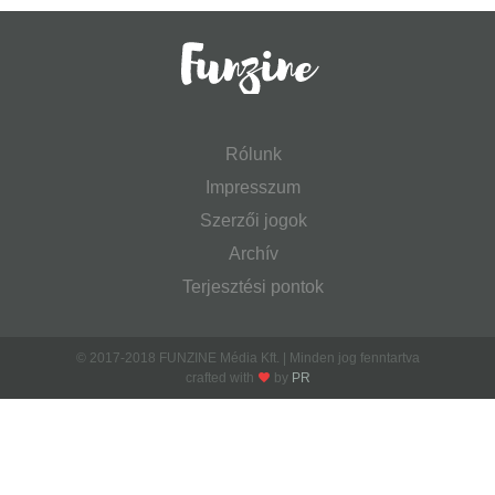
Rólunk
Impresszum
Szerzői jogok
Archív
Terjesztési pontok
© 2017-2018 FUNZINE Média Kft. | Minden jog fenntartva
crafted with
by
PR