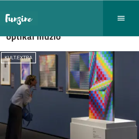
optikai illúzió
KULT.EXTRA