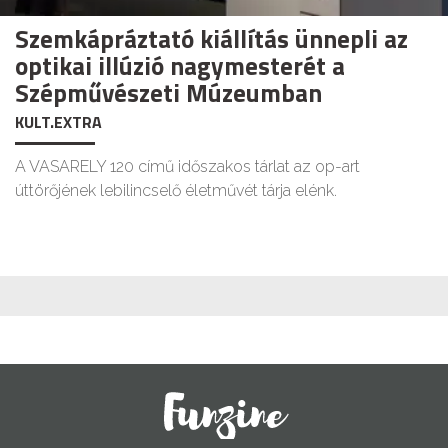
Szemkápráztató kiállítás ünnepli az
optikai illúzió nagymesterét a
Szépművészeti Múzeumban
KULT.EXTRA
A VASARELY 120 című időszakos tárlat az op-art
úttörőjének lebilincselő életművét tárja elénk.