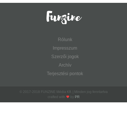
Rólunk
Impresszum
Szerzői jogok
Archív
Terjesztési pontok
© 2017-2018 FUNZINE Média Kft. | Minden jog fenntartva
crafted with
by
PR