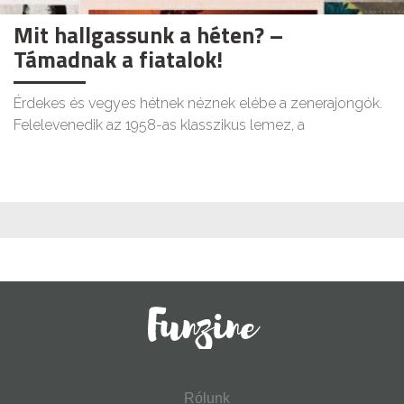
Mit hallgassunk a héten? –
Támadnak a fiatalok!
Érdekes és vegyes hétnek néznek elébe a zenerajongók.
Felelevenedik az 1958-as klasszikus lemez, a
Rólunk