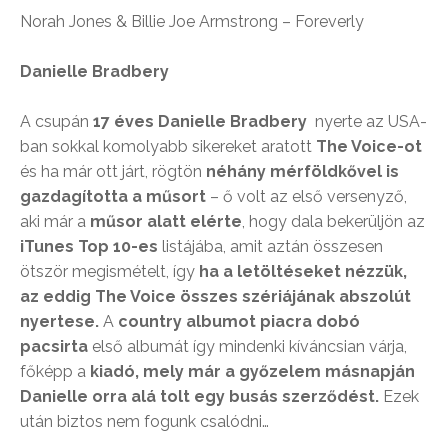
Norah Jones & Billie Joe Armstrong – Foreverly
Danielle Bradbery
A csupán
17 éves
Danielle Bradbery
nyerte az USA-
ban sokkal komolyabb sikereket aratott
The Voice-ot
és ha már ott járt, rögtön
néhány mérföldkővel is
gazdagította a műsort
– ő volt az első versenyző,
aki már a
műsor alatt elérte
, hogy dala bekerüljön az
iTunes Top 10-es
listájába, amit aztán összesen
ötször megismételt, így
ha a letöltéseket nézzük,
az eddig The Voice összes szériájának abszolút
nyertese.
A
country albumot piacra dobó
pacsirta
első albumát így mindenki kíváncsian várja,
főképp a
kiadó, mely már a győzelem másnapján
Danielle orra alá tolt egy busás szerződést.
Ezek
után biztos nem fogunk csalódni…