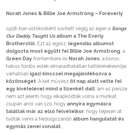
Norah Jones & Billie Joe Armstrong – Foreverly
1958-ban üstökösként süvített végig az égen a
Songs
Our Daddy Taught Us
album a The Everly
Brotherstől.
Ezt az egész,
legendás albumot
dolgozta most együtt fel Billie Joe Armstrong
, a
Green Day
frontembere és
Norah Jones
, a boros-
habos fürdős esték elmaradhatatlan háttérénekesnője,
várhatóan
igazi kinccsel megajándékozva a
közönséget
. A két művész
öt nap alatt vette fel
egy kivételével mind a tizenkét dalt
, ám ez persze
nem azt jelenti, hogy elkapkodták volna a munkát,
csupán arról van szó, hogy
annyira egymásra
találtak már az első felvételkor
, hogy teljesen át
tudták venni a feldolgozandó
album hangulatát és
egymás zenei vonalát.