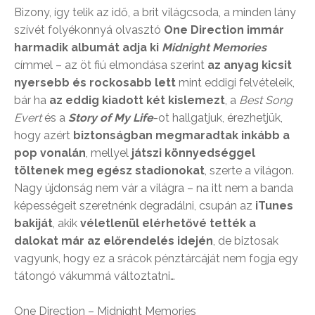
Bizony, így telik az idő, a brit világcsoda, a minden lány
szívét folyékonnyá olvasztó
One Direction immár
harmadik albumát adja ki
Midnight Memories
címmel – az öt fiú elmondása szerint
az anyag kicsit
nyersebb és rockosabb lett
mint eddigi felvételeik,
bár ha
az eddig kiadott két kislemezt
, a
Best Song
Evert
és a
Story of My Life
-ot hallgatjuk, érezhetjük,
hogy azért
biztonságban megmaradtak inkább a
pop vonalán
, mellyel
játszi könnyedséggel
töltenek meg egész stadionokat
, szerte a világon.
Nagy újdonság nem vár a világra – na itt nem a banda
képességeit szeretnénk degradálni, csupán az
iTunes
bakiját
, akik
véletlenül elérhetővé tették a
dalokat már az előrendelés idején
, de biztosak
vagyunk, hogy ez a srácok pénztárcáját nem fogja egy
tátongó vákummá változtatni…
One Direction – Midnight Memories