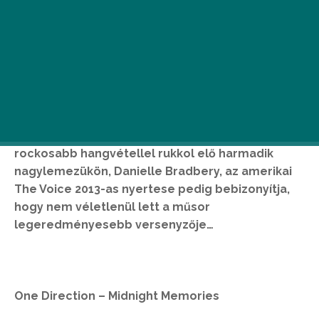
Érdekes és vegyes hétnek néznek elébe a
zenerajongók. Felelevenedik az 1958-as
klasszikus lemez, a Song Our Daddy Taught Us
Norah Jones és a Green Day frontembere, Billie
Joe Armstrong által, és jelentkeznek a
tehetségkutatók nagyágyúi is, a One Direction
rockosabb hangvétellel rukkol elő harmadik
nagylemezükön, Danielle Bradbery, az amerikai
The Voice 2013-as nyertese pedig bebizonyítja,
hogy nem véletlenül lett a műsor
legeredményesebb versenyzője…
One Direction – Midnight Memories