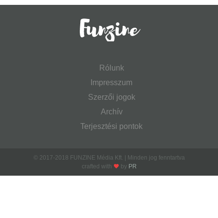
Rólunk
Impresszum
Szerzői jogok
Archív
Terjesztési pontok
© 2017-2018 FUNZINE Média Kft. | Minden jog fenntartva
crafted with
by
PR