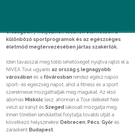
Kedves sportolni vágyok! Idén immáron 7.
alkalommal indul útjára az eddig nagy
népszerűségének örvendő NIVEA Tour. Az
országban 7 helyszínen lesznek elérhetőek a
különböző sportprogramok és az egészséges
életmód megtervezésében jártas szakértők.
Idén tavasszal még több lehetőséget nyújtva rajtol el a
NIVEA Tour, ugyanis
az ország 5 legnagyobb
városában
és a
fővárosban
rendez egész napos
sport- és egészség napot, ahol a fitness és a sport
szerelmesei mozgathatják meg magukat. Az első
állomás
Miskolc
lesz, ahonnan a Tour délkelet felé
veszi az irányt és
Szeged
lakosait mozgatja meg.
Innen töretlen lendülettel folytatja tovább útját a
következő helyszínekre:
Debrecen
,
Pécs
,
Győr
és
zárásként
Budapest
.