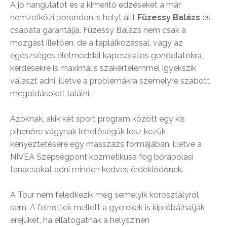
A jó hangulatot és a kimerítő edzéseket a már
nemzetközi porondon is helyt állt
Füzessy Balázs
és
csapata garantálja. Füzessy Balázs nem csak a
mozgást illetően, de a táplálkozással, vagy az
egészséges életmóddal kapcsolatos gondolatokra,
kérdésekre is maximális szakértelemmel igyekszik
választ adni, illetve a problémákra személyre szabott
megoldásokat találni.
Azoknak, akik két sport program között egy kis
pihenőre vágynak lehetőségük lesz kezük
kényeztetésére egy masszázs formájában, illetve a
NIVEA Szépségpont kozmetikusa fog bőrápolási
tanácsokat adni minden kedves érdeklődőnek.
A Tour nem feledkezik meg semelyik korosztályról
sem. A felnőttek mellett a gyerekek is kipróbálhatják
erejüket, ha ellátogatnak a helyszínen