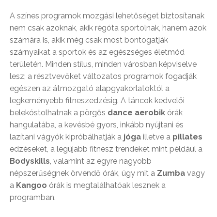
A színes programok mozgási lehetőséget biztosítanak
nem csak azoknak, akik régóta sportolnak, hanem azok
számára is, akik még csak most bontogatják
szárnyaikat a sportok és az egészséges életmód
területén. Minden stílus, minden városban képviselve
lesz; a résztvevőket változatos programok fogadják
egészen az átmozgató alapgyakorlatoktól a
legkeményebb fitneszedzésig. A táncok kedvelői
belekóstolhatnak a pörgős
dance aerobik
órák
hangulatába, a kevésbé gyors, inkább nyújtani és
lazítani vágyók kipróbálhatják a
jóga
illetve a
pillates
edzéseket, a legújabb fitnesz trendeket mint például a
Bodyskills
, valamint az egyre nagyobb
népszerűségnek örvendő órák, úgy mit a
Zumba
vagy
a
Kangoo
órák is megtalálhatóak lesznek a
programban.