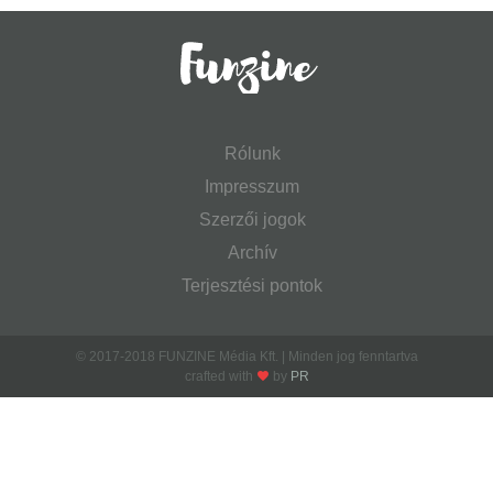
Rólunk
Impresszum
Szerzői jogok
Archív
Terjesztési pontok
© 2017-2018 FUNZINE Média Kft. | Minden jog fenntartva
crafted with
by
PR