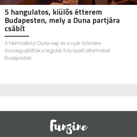
5 hangulatos, kiülős étterem
Budapesten, mely a Duna partjára
csábít
A Nemzetközi Duna-nap és a nyár örömére
összegyűjtöttük a legjobb folyóparti éttermeket
Budapesten.