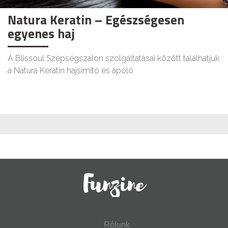
Natura Keratin – Egészségesen
egyenes haj
A Blissoul Szépségszalon szolgáltatásai között találhatjuk
a Natura Keratin hajsimító és ápoló
Rólunk