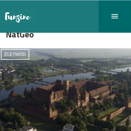
NatGeo
ÉLETMÓD