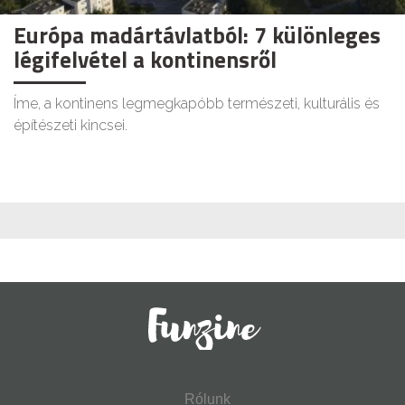
Európa madártávlatból: 7 különleges
légifelvétel a kontinensről
Íme, a kontinens legmegkapóbb természeti, kulturális és
építészeti kincsei.
Rólunk