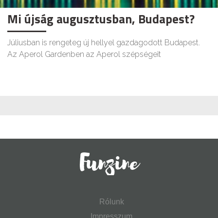
Mi újság augusztusban, Budapest?
Júliusban is rengeteg új hellyel gazdagodott Budapest.
Az Aperol Gardenben az Aperol szépségeit
Rólunk
Impresszum