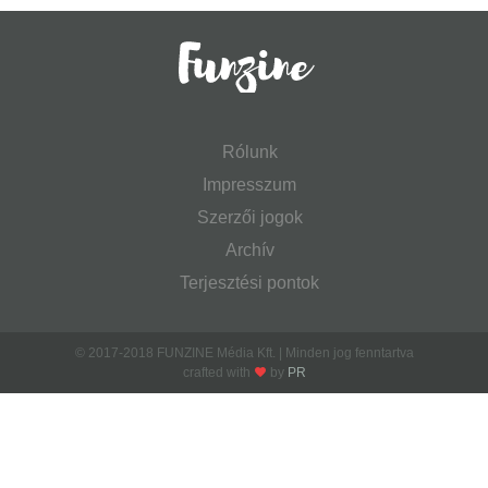
Rólunk
Impresszum
Szerzői jogok
Archív
Terjesztési pontok
© 2017-2018 FUNZINE Média Kft. | Minden jog fenntartva
crafted with
by
PR