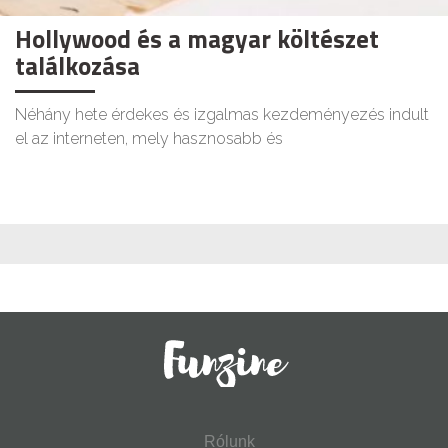
Hollywood és a magyar költészet
találkozása
Néhány hete érdekes és izgalmas kezdeményezés indult
el az interneten, mely hasznosabb és
Rólunk