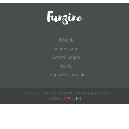
Rólunk
Impresszum
Szerzői jogok
Archív
Terjesztési pontok
© 2017-2018 FUNZINE Média Kft. | Minden jog fenntartva
crafted with
by
PR