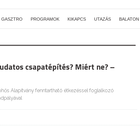
GASZTRO
PROGRAMOK
KIKAPCS
UTAZÁS
BALATON
udatos csapatépítés? Miért ne? –
ohős Alapítvány fenntartható étkezéssel foglalkozó
ndpályával