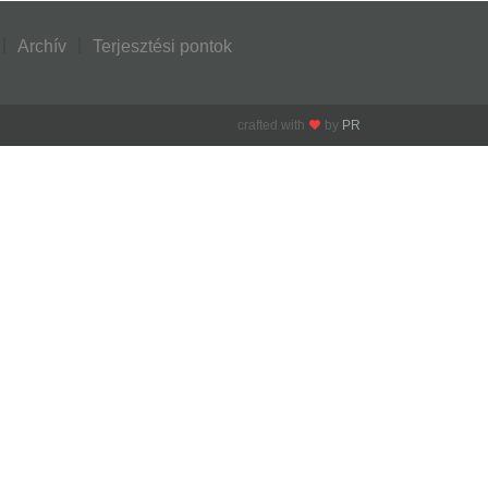
Archív
Terjesztési pontok
crafted with
by
PR