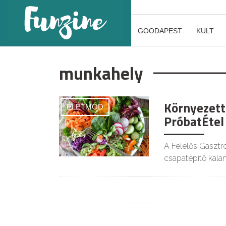
GOODAPEST
KULT
munkahely
Környezett
ÉLETMÓD
PróbatÉtel
A Felelős Gasztr
csapatépítő kala