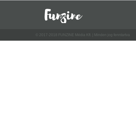
© 2017-2018 FUNZINE Média Kft. | Minden jog fenntartva