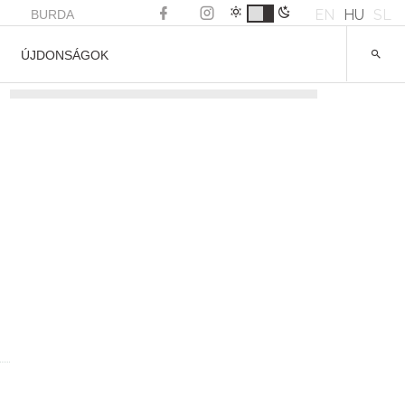
EN
HU
SL
BURDA
ÚJDONSÁGOK