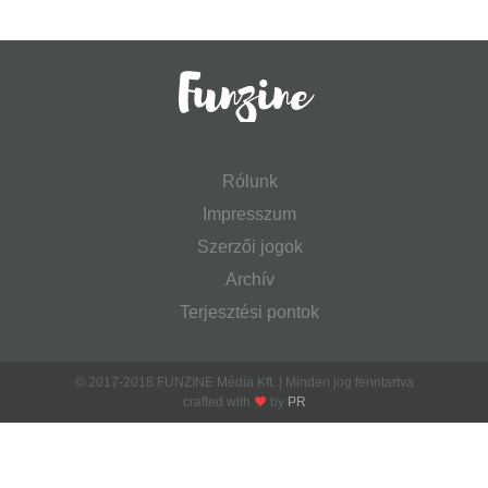
Rólunk
Impresszum
Szerzői jogok
Archív
Terjesztési pontok
© 2017-2018 FUNZINE Média Kft. | Minden jog fenntartva
crafted with
by
PR