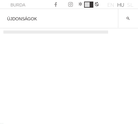
EN
HU
SL
BURDA
ÚJDONSÁGOK