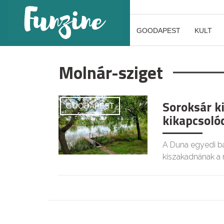
GOODAPEST
KULT
Molnár-sziget
Soroksár ki
GOODAPEST
kikapcsoló
A Duna egyedi báj
kiszakadnának a