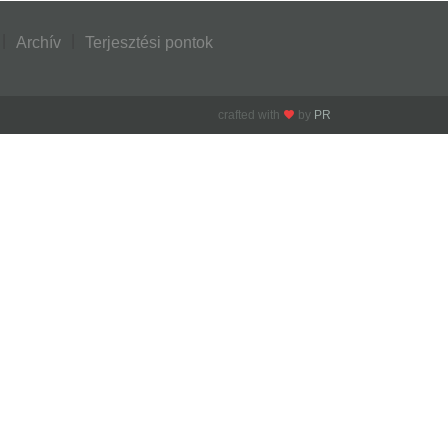
Archív
Terjesztési pontok
crafted with
by
PR