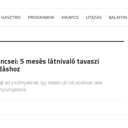
GASZTRO
PROGRAMOK
KIKAPCS
UTAZÁS
BALATON
ncsei: 5 mesés látnivaló tavaszi
dáshoz
t ad a környéknek, így ideális úti cél azoknak, akik
 nyüzsgésből.