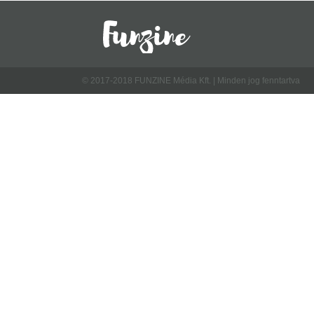
© 2017-2018 FUNZINE Média Kft. | Minden jog fenntartva