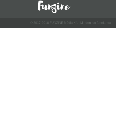
© 2017-2018 FUNZINE Média Kft. | Minden jog fenntartva