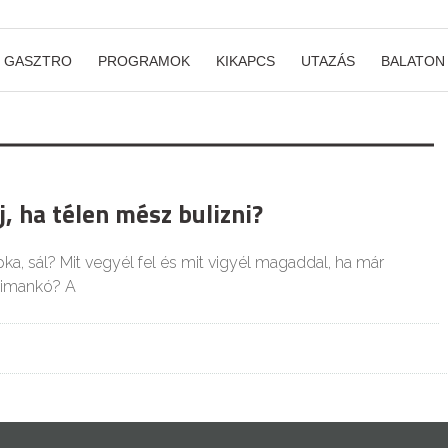
GASZTRO
PROGRAMOK
KIKAPCS
UTAZÁS
BALATON
j, ha télen mész bulizni?
a, sál? Mit vegyél fel és mit vigyél magaddal, ha már
zimankó? A