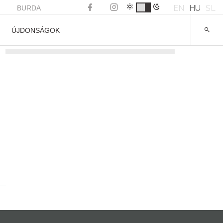
EN
HU
SL
BURDA
ÚJDONSÁGOK