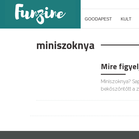
GOODAPEST
KULT
miniszoknya
Mire figyel
Miniszoknya? Sapk
beköszöntött a 