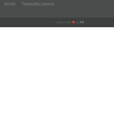
Archív
Terjesztési pontok
crafted with
by
PR