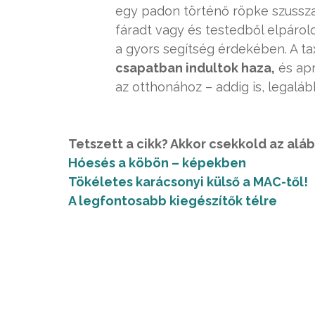
egy padon történő röpke szuss
fáradt vagy és testedből elpárol
a gyors segítség érdekében. A ta
csapatban indultok haza,
és apr
az otthonához – addig is, legalá
Tetszett a cikk? Akkor csekkold az aláb
Hóesés a köbön – képekben
Tökéletes karácsonyi külső a MAC-től!
A legfontosabb kiegészítők télre