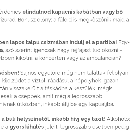
e érdemes
elindulnod kapucnis kabátban vagy bő
rizurád. Bónusz előny: a füleid is megköszönik majd a
n lapos talpú csizmában indulj el a partiba!
Egy-
a
, szó szerint igencsak nagy fejfájást tud okozni –
ebben kikötni, a koncerten vagy az ambulancián?
esésben!
Sajnos egyelőre még nem találtak fel olyan
kijelződet a víztől, ráadásul a hópelyhek igazán
után visszakerült a táskádba a készülék, mégis
pesek a cseppek, amit még a legrosszabb
ívnak útközben, inkább állj be egy kapualjba.
 buli helyszínétől, inkább hívj egy taxit!
Alkoholo
re a
gyors kihűlés
jeleit, legrosszabb esetben pedig