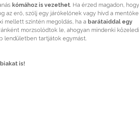
zanás
kómához is vezethet
. Ha érzed magadon, hog
og az erő, szólj egy járókelőnek vagy hívd a mentőke
xi mellett szintén megoldás, ha a
barátaiddal egy
ánként morzsolódtok le, ahogyan mindenki közeled
bb lendületben tartjátok egymást.
biakat is!