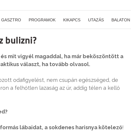
GASZTRO
PROGRAMOK
KIKAPCS
UTAZÁS
BALATON
z bulizni?
l és mit vigyél magaddal, ha már beköszöntött a
raktikus választ, ha tovább olvasol.
okozott odafigyelést, nem csupán egészséged, de
on a felhőtlen lazaság az úr, addig télen a kellő
ed?
formás lábaidat, a sokdenes harisnya kötelező
!