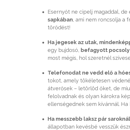
Esernyőt ne cipelj magaddal, d
sapkában
, ami nem roncsolja a f
törődést!
Ha jegesek az utak, mindenképpe
egy bujdosó,
befagyott pocsoly
most mégis, hol szeretnél szíves
Telefonodat ne vedd elő a hó
tokot, amely tökéletesen védené 
átverősek – letörlöd őket, de mi
felolvadnak és olyan károkra ké
ellenségednek sem kívánnál. Ha h
Ha messzebb laksz pár saroknál a
állapotban kevésbé vesszük ész