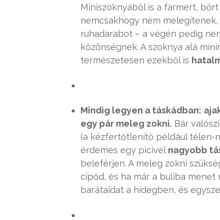
Miniszoknyából is a farmert, bőrt
nemcsakhogy nem melegítenek,
ruhadarabot – a végén pedig ne
közönségnek. A szoknya alá mini
természetesen ezekből is
hatalm
Mindig legyen a táskádban:
aja
egy pár meleg zokni.
Bár valósz
(a kézfertőtlenítő például télen-
érdemes egy picivel
nagyobb tá
beleférjen. A meleg zokni szüksé
cipőd, és ha már a buliba menet
barátaidat a hidegben, és egysze