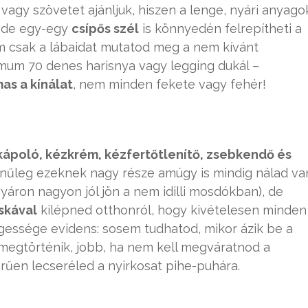
 vagy szövetet ajánljuk, hiszen a lenge, nyári anyago
 de egy-egy
csípős szél
is könnyedén felrepítheti a
m csak a lábaidat mutatod meg a nem kívánt
mum 70 denes harisnya vagy legging dukál –
as a kínálat
, nem minden fekete vagy fehér!
kápoló, kézkrém, kézfertőtlenítő, zsebkendő és
ínűleg ezeknek nagy része amúgy is mindig nálad va
nyáron nagyon jól jön a nem idilli mosdókban), de
skával
kilépned otthonról, hogy kivételesen minden
gessége evidens: sosem tudhatod, mikor ázik be a
 megtörténik, jobb, ha nem kell megváratnod a
rűen lecseréled a nyirkosat pihe-puhára.