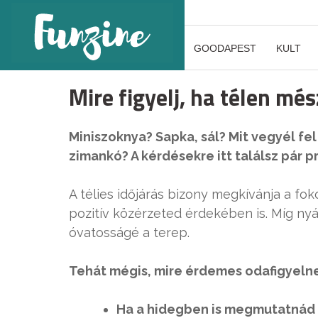
GOODAPEST
KULT
Mire figyelj, ha télen més
Miniszoknya? Sapka, sál? Mit vegyél fe
zimankó? A kérdésekre itt találsz pár p
A télies időjárás bizony megkívánja a f
pozitív közérzeted érdekében is. Míg nyár
óvatosságé a terep.
Tehát mégis, mire érdemes odafigyeln
Ha a hidegben is megmutatnád 