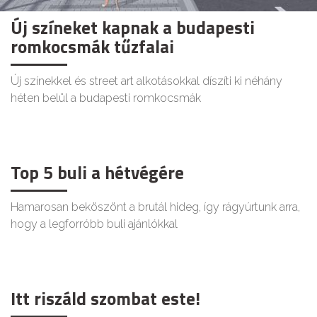
Új színeket kapnak a budapesti
romkocsmák tűzfalai
Új színekkel és street art alkotásokkal díszíti ki néhány
héten belül a budapesti romkocsmák
Top 5 buli a hétvégére
Hamarosan beköszönt a brutál hideg, így rágyúrtunk arra,
hogy a legforróbb buli ajánlókkal
Itt riszáld szombat este!