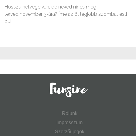
Hosszú hétvége van, de neked nincs még
terved november 3-ára? Íme az öt legjobb szombat esti
buli,
Rólunk
Impresszum
Szerzői jogok