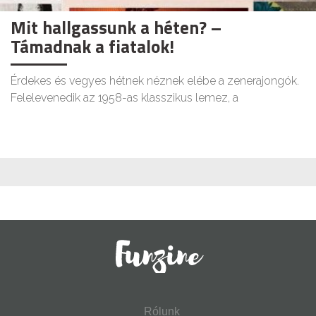
Mit hallgassunk a héten? –
Támadnak a fiatalok!
Érdekes és vegyes hétnek néznek elébe a zenerajongók.
Felelevenedik az 1958-as klasszikus lemez, a
Rólunk