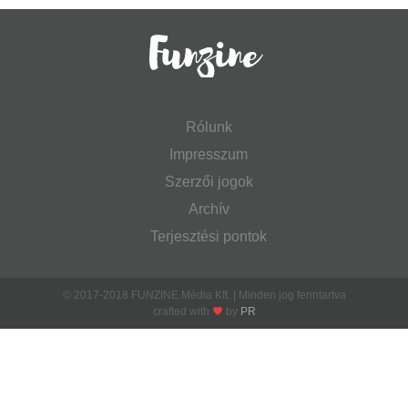
Rólunk
Impresszum
Szerzői jogok
Archív
Terjesztési pontok
© 2017-2018 FUNZINE Média Kft. | Minden jog fenntartva
crafted with
by
PR