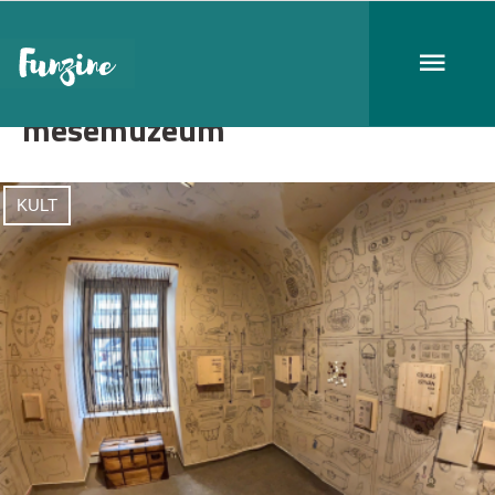
mesemúzeum
KULT