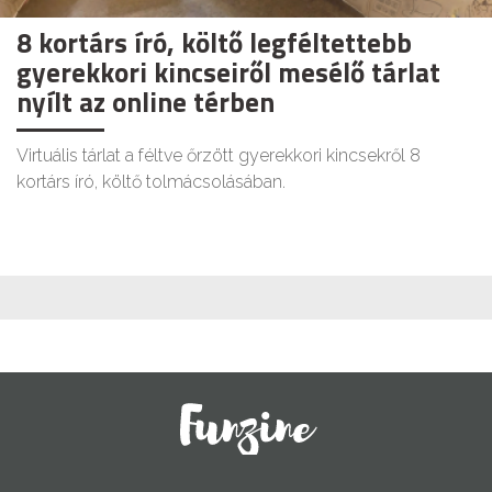
8 kortárs író, költő legféltettebb
gyerekkori kincseiről mesélő tárlat
nyílt az online térben
Virtuális tárlat a féltve őrzött gyerekkori kincsekről 8
kortárs író, költő tolmácsolásában.