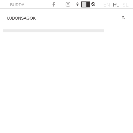
EN
HU
SL
BURDA
ÚJDONSÁGOK