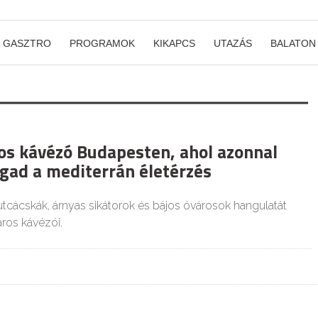
GASZTRO
PROGRAMOK
KIKAPCS
UTAZÁS
BALATON
os kávézó Budapesten, ahol azonnal
gad a mediterrán életérzés
cácskák, árnyas sikátorok és bájos óvárosok hangulatát
áros kávézói.