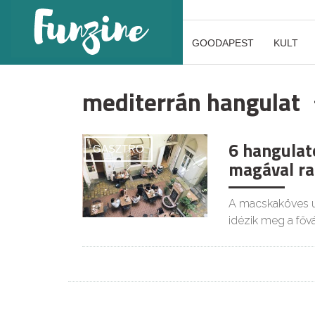
GOODAPEST
KULT
mediterrán hangulat
6 hangulat
GASZTRO
magával ra
A macskaköves ut
idézik meg a főv