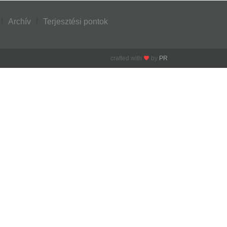
Archív
Terjesztési pontok
crafted with
by
PR