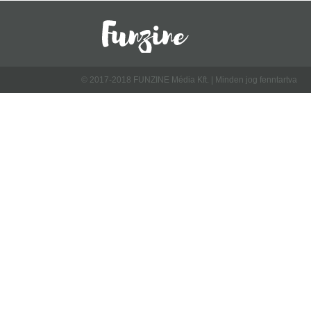
© 2017-2018 FUNZINE Média Kft. | Minden jog fenntartva