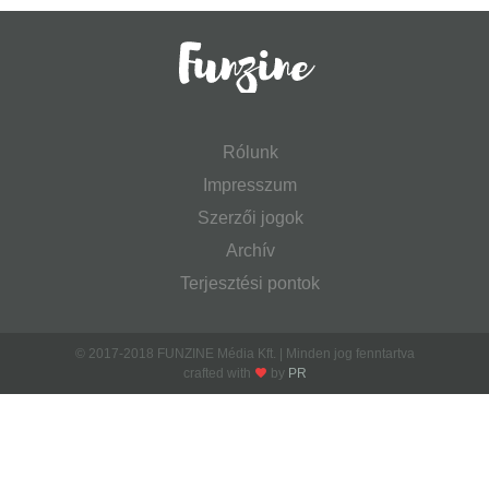
Rólunk
Impresszum
Szerzői jogok
Archív
Terjesztési pontok
© 2017-2018 FUNZINE Média Kft. | Minden jog fenntartva
crafted with
by
PR