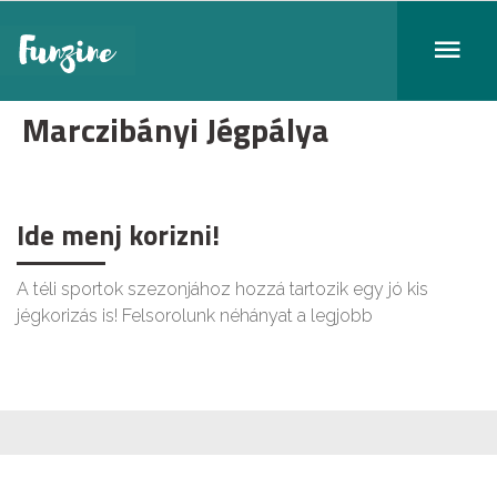
Marczibányi Jégpálya
Ide menj korizni!
A téli sportok szezonjához hozzá tartozik egy jó kis
jégkorizás is! Felsorolunk néhányat a legjobb