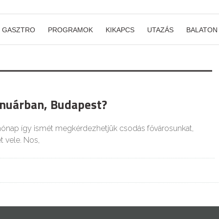
GASZTRO
PROGRAMOK
KIKAPCS
UTAZÁS
BALATON
anuárban, Budapest?
 hónap így ismét megkérdezhetjük csodás fővárosunkat,
t vele. Nos,