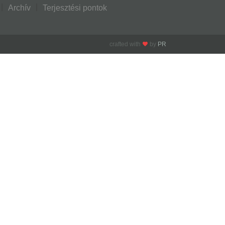
Archív
Terjesztési pontok
crafted with
by
PR