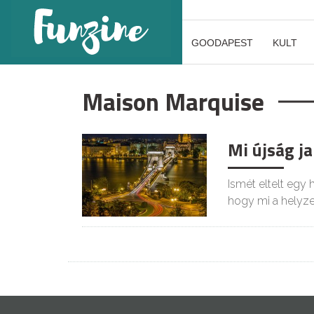
GOODAPEST
KULT
Maison Marquise
Mi újság j
Ismét eltelt egy
hogy mi a helyze