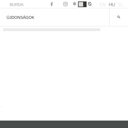
EN
HU
SL
BURDA
ÚJDONSÁGOK