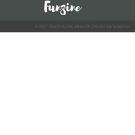
© 2017-2018 FUNZINE Média Kft. | Minden jog fenntartva