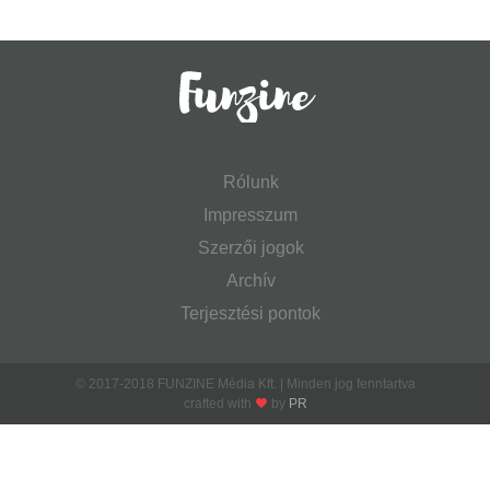
Rólunk
Impresszum
Szerzői jogok
Archív
Terjesztési pontok
© 2017-2018 FUNZINE Média Kft. | Minden jog fenntartva
crafted with
by
PR