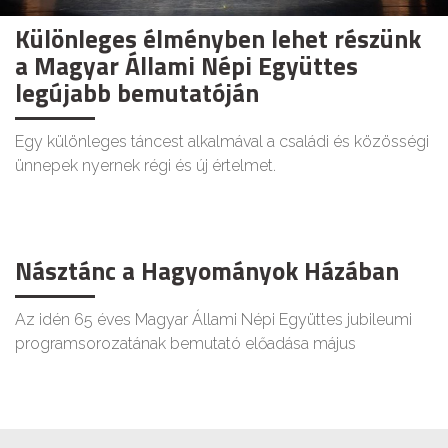
Különleges élményben lehet részünk
a Magyar Állami Népi Együttes
legújabb bemutatóján
Egy különleges táncest alkalmával a családi és közösségi
ünnepek nyernek régi és új értelmet.
Násztánc a Hagyományok Házában
Az idén 65 éves Magyar Állami Népi Együttes jubileumi
programsorozatának bemutató előadása május