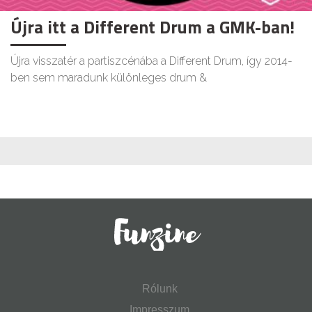
Újra itt a Different Drum a GMK-ban!
Újra visszatér a partiszcénába a Different Drum, így 2014-
ben sem maradunk különleges drum &
Rólunk
Impresszum