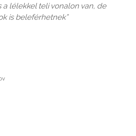
 a lélekkel teli vonalon van, de
k is beleférhetnek”
ov