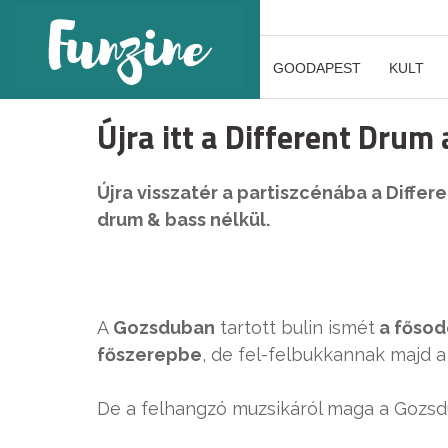
GOODAPEST
KULT
Újra itt a Different Dru
Újra visszatér a partiszcénába a Diffe
drum & bass nélkül.
A
Gozsduban
tartott bulin ismét
a fősod
főszerepbe
, de fel-felbukkannak majd 
De a felhangzó muzsikáról maga a Gozsd