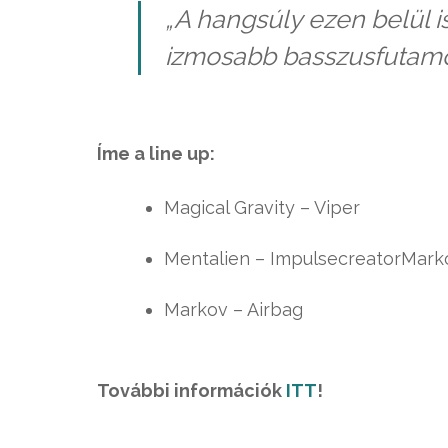
„A hangsúly ezen belül is
izmosabb basszusfutamo
Íme a line up:
Magical Gravity – Viper
Mentalien – ImpulsecreatorMark
Markov – Airbag
További információk
ITT
!