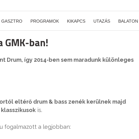
GASZTRO
PROGRAMOK
KIKAPCS
UTAZÁS
BALATON
m a GMK-ban!
rent Drum, így 2014-ben sem maradunk különleges
ortól eltérő drum & bass zenék kerülnek majd
a
klasszikusok
is.
u fogalmazott a legjobban: