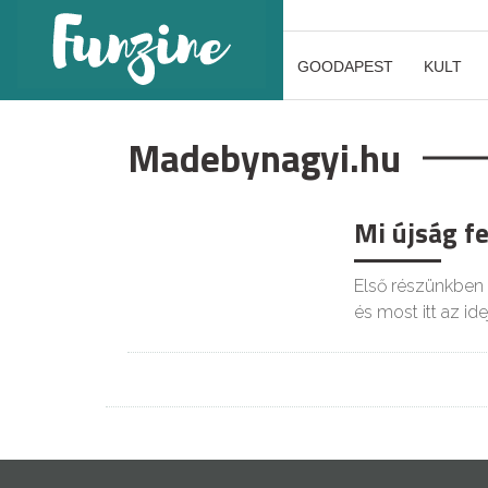
GOODAPEST
KULT
Madebynagyi.hu
Mi újság f
Első részünkben 
és most itt az ide