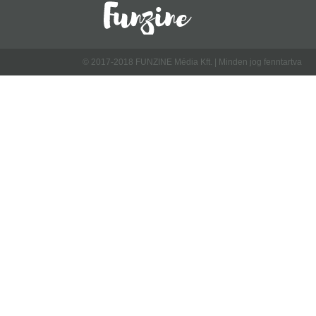
© 2017-2018 FUNZINE Média Kft. | Minden jog fenntartva