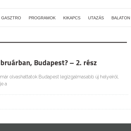
GASZTRO
PROGRAMOK
KIKAPCS
UTAZÁS
BALATON
ebruárban, Budapest? – 2. rész
már olvashattatok Budapest legizgalmasabb új helyeiről,
je a