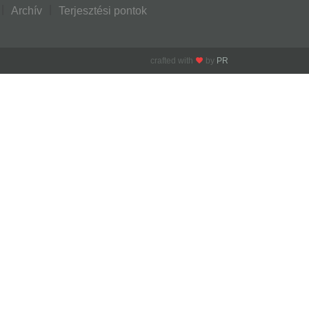
Archív
Terjesztési pontok
crafted with
by
PR