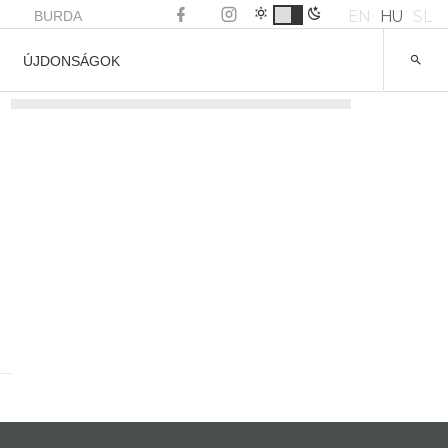
EN
HU
SL
BURDA
ÚJDONSÁGOK