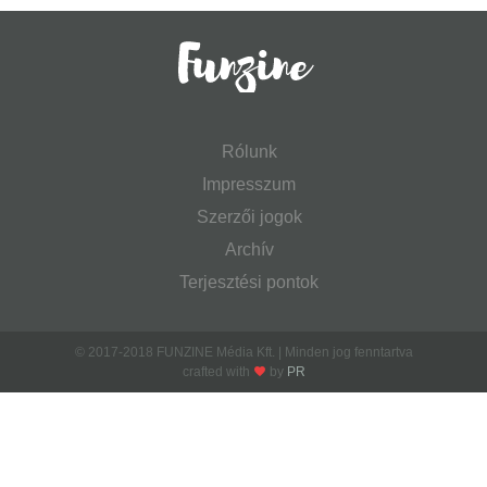
Rólunk
Impresszum
Szerzői jogok
Archív
Terjesztési pontok
© 2017-2018 FUNZINE Média Kft. | Minden jog fenntartva
crafted with
by
PR