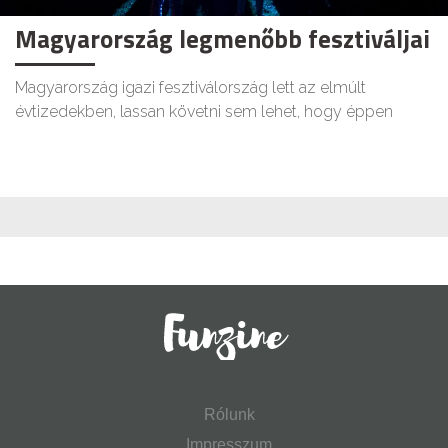
Magyarország legmenőbb fesztiváljai
Magyarország igazi fesztiválország lett az elmúlt
évtizedekben, lassan követni sem lehet, hogy éppen
Rólunk
Impresszum