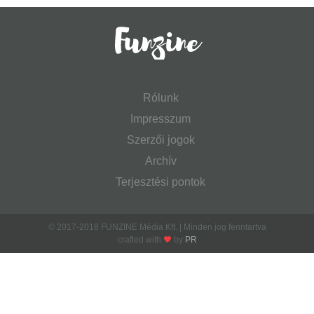
Rólunk
Impresszum
Szerzői jogok
Archív
Terjesztési pontok
© 2017-2018 FUNZINE Média Kft. | Minden jog fenntartva
crafted with
by
PR