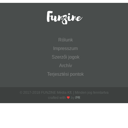
Rólunk
Impresszum
Szerzői jogok
Archív
Terjesztési pontok
© 2017-2018 FUNZINE Média Kft. | Minden jog fenntartva
crafted with
by
PR