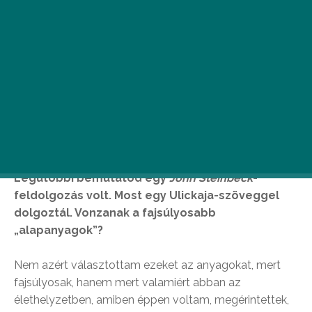
A Thália Színházban Ljudmila Ulickaja
Az orosz
falvak asszonyai
című novellájából készült
színpadi adaptáció bemutatójára készülnek. A
darab három kivételes női sorsot mesél el.
Hidvégi Nóra
rendezővel beszélgettünk
műfajokról, indíttatásról.
Legutóbbi bemutatód egy
John Steinbeck
-
feldolgozás volt. Most egy Ulickaja-szöveggel
dolgoztál. Vonzanak a fajsúlyosabb
„alapanyagok”?
Nem azért választottam ezeket az anyagokat, mert
fajsúlyosak, hanem mert valamiért abban az
élethelyzetben, amiben éppen voltam, megérintettek,