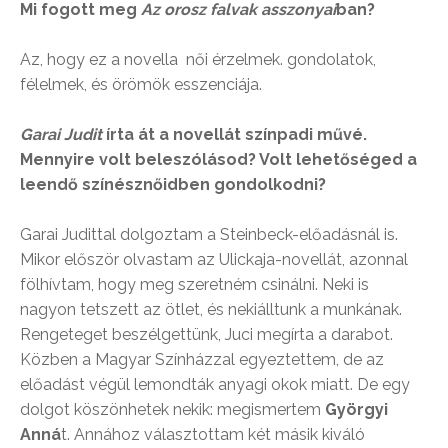
Mi fogott meg
Az orosz falvak asszonyai
ban?
Az, hogy ez a novella női érzelmek. gondolatok,
félelmek, és örömök esszenciája.
Garai Judit
írta át a novellát színpadi művé.
Mennyire volt beleszólásod? Volt lehetőséged a
leendő színésznőidben gondolkodni?
Garai Judittal dolgoztam a Steinbeck-előadásnál is.
Mikor először olvastam az Ulickaja-novellát, azonnal
fölhívtam, hogy meg szeretném csinálni. Neki is
nagyon tetszett az ötlet, és nekiálltunk a munkának.
Rengeteget beszélgettünk, Juci megírta a darabot.
Közben a Magyar Színházzal egyeztettem, de az
előadást végül lemondták anyagi okok miatt. De egy
dolgot köszönhetek nekik: megismertem
Györgyi
Anná
t. Annához választottam két másik kiváló