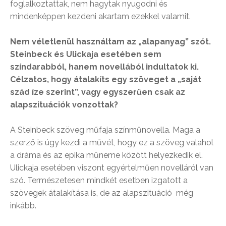
foglalkoztattak, nem hagytak nyugodni és
mindenképpen kezdeni akartam ezekkel valamit.
Nem véletlenül használtam az „alapanyag” szót.
Steinbeck és Ulickaja esetében sem
színdarabból, hanem novellából indultatok ki.
Célzatos, hogy átalakíts egy szöveget a „saját
szád íze szerint”, vagy egyszerűen csak az
alapszituációk vonzottak?
A Steinbeck szöveg műfaja színműnovella. Maga a
szerző is úgy kezdi a művét, hogy ez a szöveg valahol
a dráma és az epika műneme között helyezkedik el.
Ulickaja esetében viszont egyértelműen novelláról van
szó. Természetesen mindkét esetben izgatott a
szövegek átalakítása is, de az alapszituáció még
inkább.