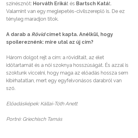
színésznőt:
Horváth Eriká
t és
Bartsch Katá
t.
Valamint van egy meglepetés-civilszereplő is. De ez
tényleg maradjon titok.
A darab a
Rövid
címet kapta. Anélkül, hogy
spoilereznénk: mire utal az új cím?
Három dolgot rejt a cím: a röviditalt, az élet
időtartamát és a női szoknya hosszúságát. És azzal is
szoktunk viccelni, hogy maga az előadás hossza sem
kibírhatatlan, mert egy egyfelvonásos darabról van
szó.
Előadásképek: Kállai-Tóth Anett
Portré: Griechisch Tamás